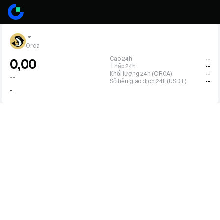
Orca
Cao 24h
--
0,00
Thấp 24h
--
Khối lượng 24h (ORCA)
--
--
Số tiền giao dịch 24h (USDT)
--
-