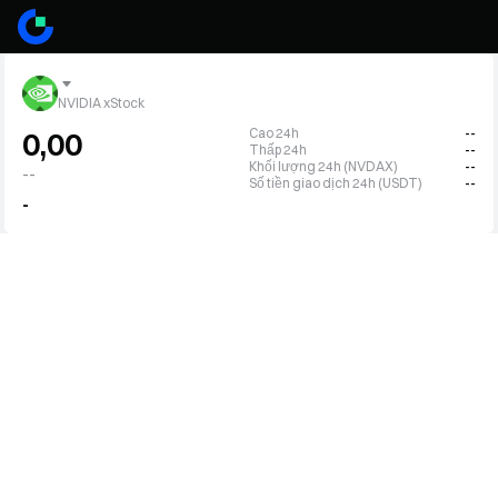
NVIDIA xStock
Cao 24h
--
0,00
Thấp 24h
--
Khối lượng 24h (NVDAX)
--
--
Số tiền giao dịch 24h (USDT)
--
-