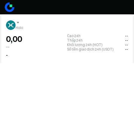
Holo
Cao 24h
--
0,00
Thấp 24h
--
Khối lượng 24h (HOT)
--
--
Số tiền giao dịch 24h (USDT)
--
-