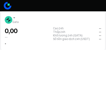
Gata
Cao 24h
--
0,00
Thấp 24h
--
Khối lượng 24h (GATA)
--
--
Số tiền giao dịch 24h (USDT)
--
-