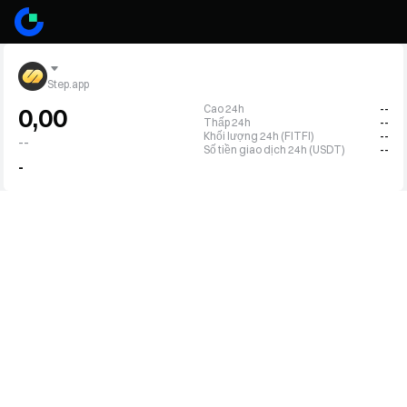
Step.app
Cao 24h
--
0,00
Thấp 24h
--
Khối lượng 24h (FITFI)
--
--
Số tiền giao dịch 24h (USDT)
--
-