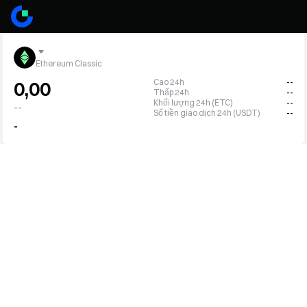
Ethereum Classic
Cao 24h
--
0,00
Thấp 24h
--
Khối lượng 24h (ETC)
--
--
Số tiền giao dịch 24h (USDT)
--
-