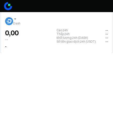
Dash
Cao 24h
--
0,00
Thấp 24h
--
Khối lượng 24h (DASH)
--
--
Số tiền giao dịch 24h (USDT)
--
-