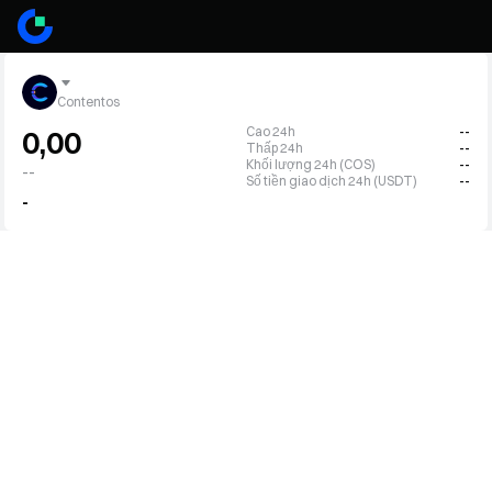
Contentos
Cao 24h
--
0,00
Thấp 24h
--
Khối lượng 24h (COS)
--
--
Số tiền giao dịch 24h (USDT)
--
-