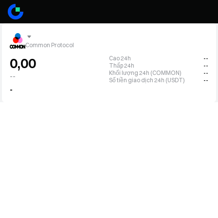
Common Protocol
Cao 24h
--
0,00
Thấp 24h
--
Khối lượng 24h (COMMON)
--
--
Số tiền giao dịch 24h (USDT)
--
-