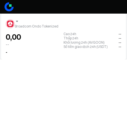
Broadcom Ondo Tokenized
Cao 24h
--
0,00
Thấp 24h
--
Khối lượng 24h (AVGOON)
--
--
Số tiền giao dịch 24h (USDT)
--
-