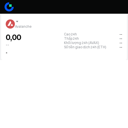
Avalanche
Cao 24h
--
0,00
Thấp 24h
--
Khối lượng 24h (AVAX)
--
--
Số tiền giao dịch 24h (ETH)
--
-