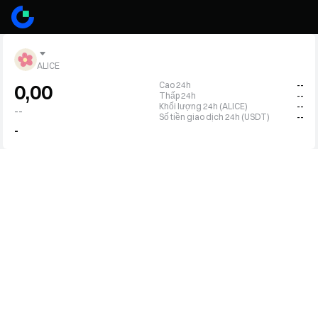
ALICE
Cao 24h
--
0,00
Thấp 24h
--
Khối lượng 24h (ALICE)
--
--
Số tiền giao dịch 24h (USDT)
--
-