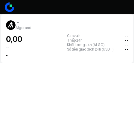
Algorand
Cao 24h
--
0,00
Thấp 24h
--
Khối lượng 24h (ALGO)
--
--
Số tiền giao dịch 24h (USDT)
--
-