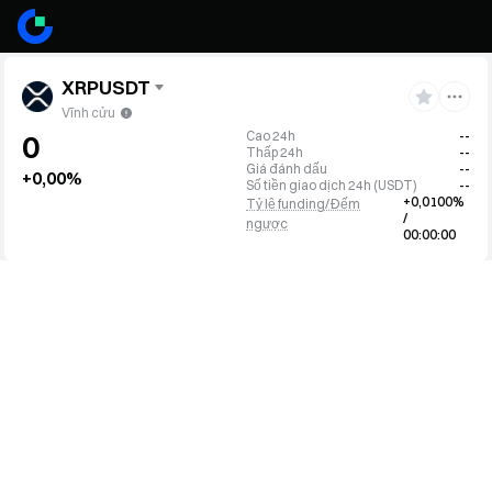
XRPUSDT
Vĩnh cửu
Cao 24h
--
0
Thấp 24h
--
Giá đánh dấu
--
+0,00%
Số tiền giao dịch 24h
(
USDT
)
--
+0,0100%
Tỷ lệ funding/Đếm
/
ngược
00:00:00