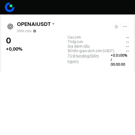
OPENAIUSDT
Vĩnh cửu
Cao 24h
--
0
Thấp 24h
--
Giá đánh dấu
--
+0,00%
Số tiền giao dịch 24h
(
USDT
)
--
+0,0100%
Tỷ lệ funding/Đếm
/
ngược
00:00:00