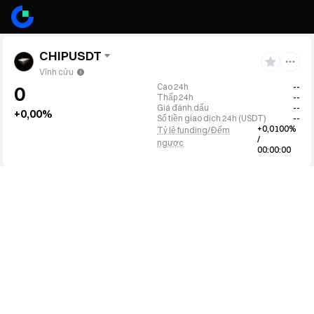
CHIPUSDT
Vĩnh cửu
Cao 24h
--
0
Thấp 24h
--
Giá đánh dấu
--
+0,00%
Số tiền giao dịch 24h
(
USDT
)
--
+0,0100%
Tỷ lệ funding/Đếm
/
ngược
00:00:00