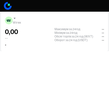
Wirex
Максимум за 24год
--
0,00
Мінімум за 24год
--
Обсяг торгів за 24 год (WXT)
--
--
Оборот за 24 год (USDT)
--
-