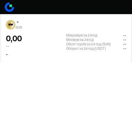
SUN
Максимум за 24год
--
0,00
Мінімум за 24год
--
Обсяг торгів за 24 год (SUN)
--
--
Оборот за 24 год (USDT)
--
-