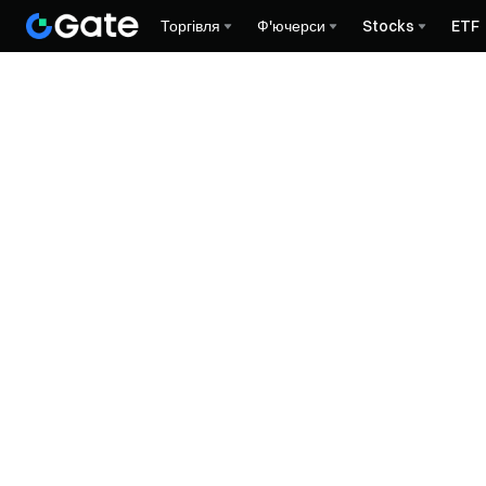
Торгівля
Ф'ючерси
Stocks
ETF