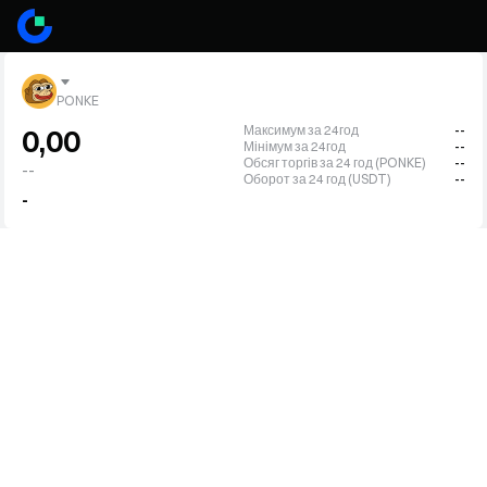
PONKE
Максимум за 24год
--
0,00
Мінімум за 24год
--
Обсяг торгів за 24 год (PONKE)
--
--
Оборот за 24 год (USDT)
--
-