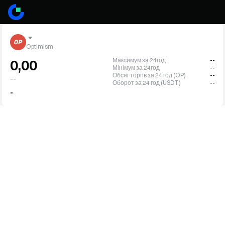
Optimism
Максимум за 24год
--
0,00
Мінімум за 24год
--
Обсяг торгів за 24 год (OP)
--
--
Оборот за 24 год (USDT)
--
-