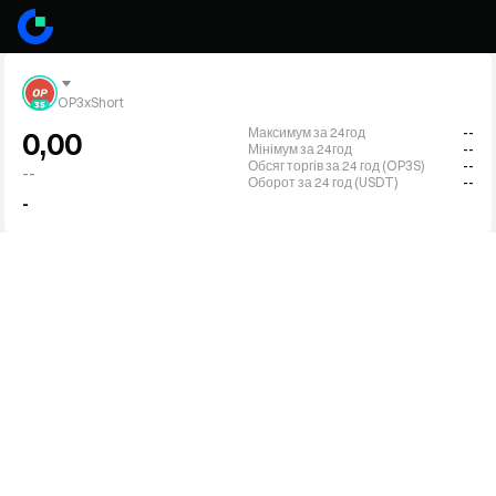
OP3xShort
Максимум за 24год
--
0,00
Мінімум за 24год
--
Обсяг торгів за 24 год (OP3S)
--
--
Оборот за 24 год (USDT)
--
-