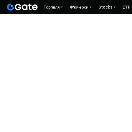
Торгівля
Ф'ючерси
Stocks
ETF