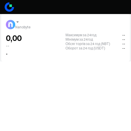
Nanobyte
Максимум за 24год
--
0,00
Мінімум за 24год
--
Обсяг торгів за 24 год (NBT)
--
--
Оборот за 24 год (USDT)
--
-