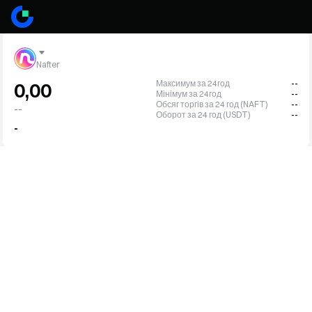
Nafter
Максимум за 24год
--
0,00
Мінімум за 24год
--
Обсяг торгів за 24 год (NAFT)
--
--
Оборот за 24 год (USDT)
--
-