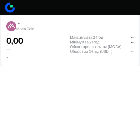
Moca Coin
Максимум за 24год
--
0,00
Мінімум за 24год
--
Обсяг торгів за 24 год (MOCA)
--
--
Оборот за 24 год (USDT)
--
-