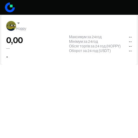
Hoppy
Максимум за 24год
--
0,00
Мінімум за 24год
--
Обсяг торгів за 24 год (HOPPY)
--
--
Оборот за 24 год (USDT)
--
-