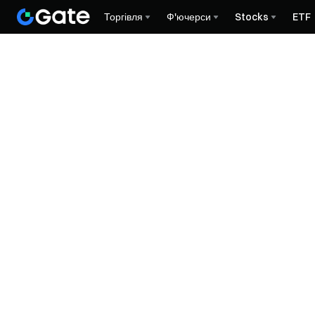
Торгівля
Ф'ючерси
Stocks
ETF