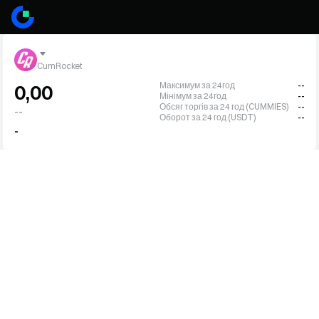
CumRocket
Максимум за 24год
--
0,00
Мінімум за 24год
--
Обсяг торгів за 24 год (CUMMIES)
--
--
Оборот за 24 год (USDT)
--
-