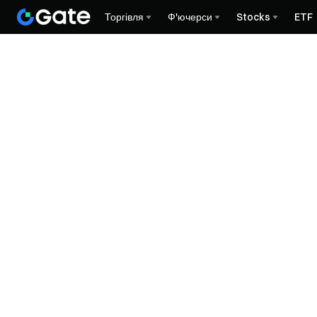
Торгівля
Ф'ючерси
Stocks
ETF