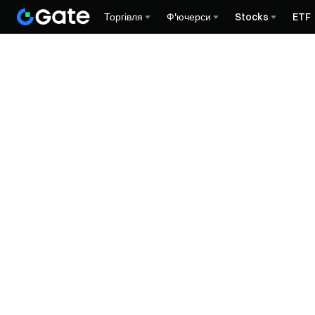
Торгівля
Ф'ючерси
Stocks
ETF