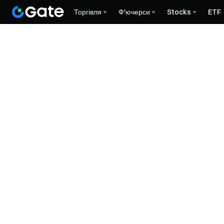
Торгівля
Ф'ючерси
Stocks
ETF