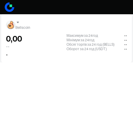
Bellscoin
Максимум за 24год
--
0,00
Мінімум за 24год
--
Обсяг торгів за 24 год (BELLS)
--
--
Оборот за 24 год (USDT)
--
-