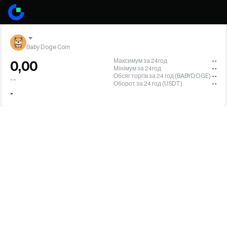
Baby Doge Coin
Максимум за 24год
--
0,00
Мінімум за 24год
--
Обсяг торгів за 24 год (BABYDOGE)
--
--
Оборот за 24 год (USDT)
--
-