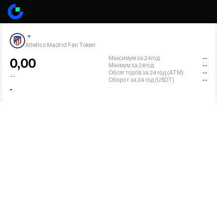
Atletico Madrid Fan Token
Максимум за 24год
--
0,00
Мінімум за 24год
--
Обсяг торгів за 24 год (ATM)
--
--
Оборот за 24 год (USDT)
--
-