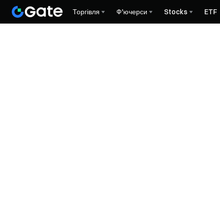
Торгівля
Ф'ючерси
Stocks
ETF