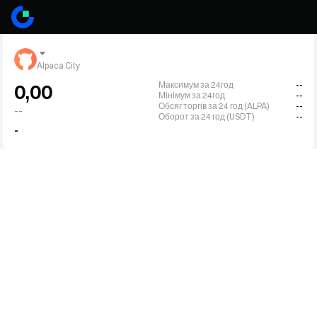
Alpaca City
Максимум за 24год
--
0,00
Мінімум за 24год
--
Обсяг торгів за 24 год (ALPA)
--
--
Оборот за 24 год (USDT)
--
-