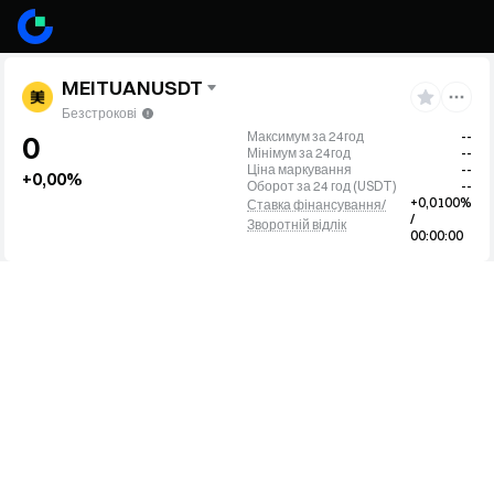
MEITUANUSDT
Безстрокові
Максимум за 24год
--
0
Мінімум за 24год
--
Ціна маркування
--
+0,00%
Оборот за 24 год
(
USDT
)
--
+0,0100%
Ставка фінансування/
/
Зворотній відлік
00:00:00