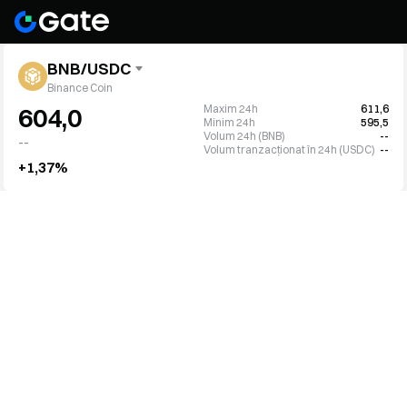
BNB/USDC
Binance Coin
Maxim 24h
611,6
604,0
Minim 24h
595,5
Volum 24h (BNB)
--
--
Volum tranzacționat în 24h (USDC)
--
+1,37%