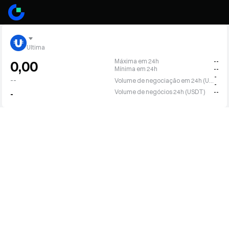
Ultima
Máxima em 24h
--
0,00
Mínima em 24h
--
-
--
Volume de negociação em 24h (ULTIMA)
-
Volume de negócios 24h (USDT)
--
-