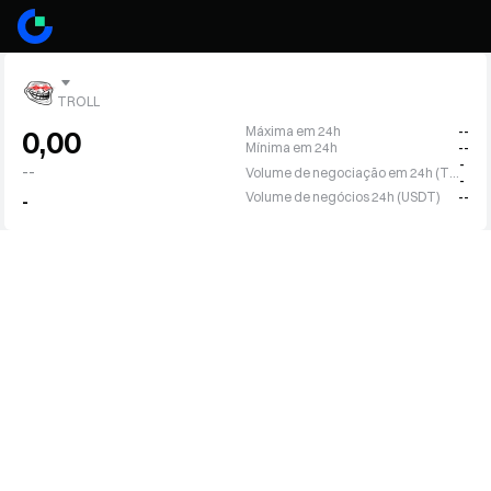
TROLL
Máxima em 24h
--
0,00
Mínima em 24h
--
-
--
Volume de negociação em 24h (TROLL)
-
Volume de negócios 24h (USDT)
--
-