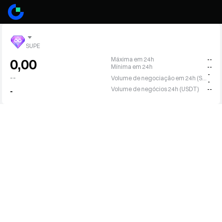
SUPE
Máxima em 24h
--
0,00
Mínima em 24h
--
-
--
Volume de negociação em 24h (SUPE)
-
Volume de negócios 24h (USDT)
--
-