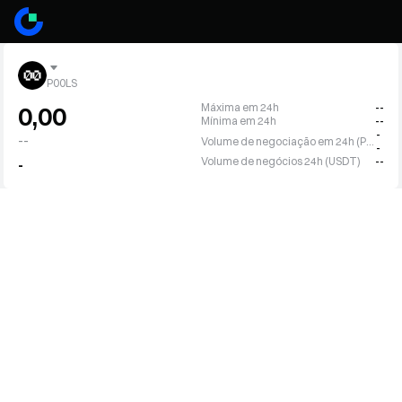
P00LS
Máxima em 24h
--
0,00
Mínima em 24h
--
-
--
Volume de negociação em 24h (P00LS)
-
Volume de negócios 24h (USDT)
--
-