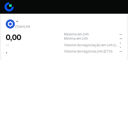
ChainLink
Máxima em 24h
--
0,00
Mínima em 24h
--
-
--
Volume de negociação em 24h (LINK)
-
Volume de negócios 24h (ETH)
--
-