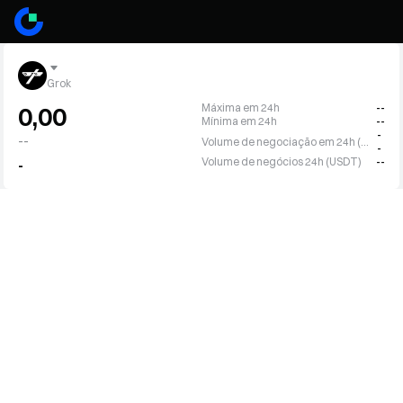
Grok
Máxima em 24h
--
0,00
Mínima em 24h
--
-
--
Volume de negociação em 24h (GROK)
-
Volume de negócios 24h (USDT)
--
-