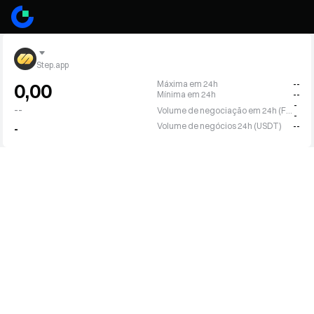
Step.app
Máxima em 24h
--
0,00
Mínima em 24h
--
-
--
Volume de negociação em 24h (FITFI)
-
Volume de negócios 24h (USDT)
--
-