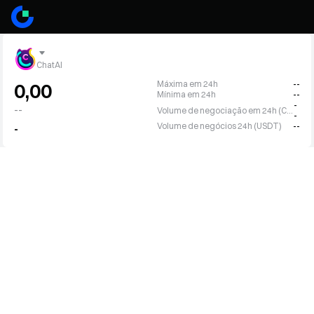
ChatAI
Máxima em 24h
--
0,00
Mínima em 24h
--
-
--
Volume de negociação em 24h (CHATAI)
-
Volume de negócios 24h (USDT)
--
-