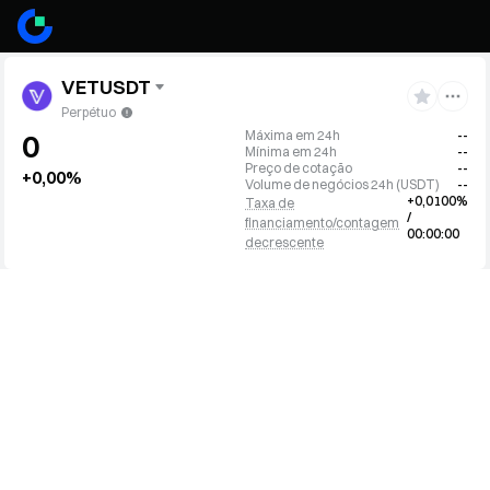
VETUSDT
Perpétuo
Máxima em 24h
--
0
Mínima em 24h
--
Preço de cotação
--
+0,00%
Volume de negócios 24h
(
USDT
)
--
+0,0100%
Taxa de
/
financiamento/contagem
00:00:00
decrescente