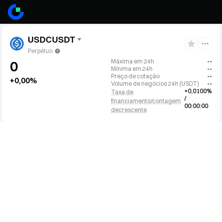
USDCUSDT
Perpétuo
Máxima em 24h
--
0
Mínima em 24h
--
Preço de cotação
--
+0,00%
Volume de negócios 24h
(
USDT
)
--
+0,0100%
Taxa de
/
financiamento/contagem
00:00:00
decrescente