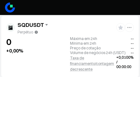
SQDUSDT
Perpétuo
Máxima em 24h
--
0
Mínima em 24h
--
Preço de cotação
--
+0,00%
Volume de negócios 24h
(
USDT
)
--
+0,0100%
Taxa de
/
financiamento/contagem
00:00:00
decrescente